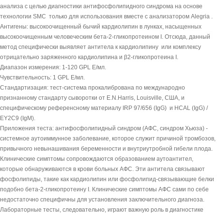
анализа с целью диагностики антифосфолипидного синдрома на основе
технологии SMC только для использования вместе с анализатором Alegria .
Антигены: высокоочищенный бычий кардиолипин в лунках, насыщенных
высокоочищенным человеческим бета-2-гликопротеином I. Отсюда, данный
метод специфически выявляет антитела к кардиолипину или комплексу
отрицательно заряженного кардиолипина и β2-гликопротеина I.
Диапазон измерения: 1-120 GPL Е/мл.
Чувствительность: 1 GPL Е/мл.
Стандартизация: тест-система прокалибрована по международно
признанному стандарту сыворотки от E.N.Harris, Louisville, США, и
специфическому референсному материалу IRP 97/656 (IgG) и HCAL (IgG) /
EY2C9 (IgM).
Приложения теста: антифосфолипидный синдром (АФС, синдром Хьюза) -
системное аутоиммунное заболевание, которое служит причиной тромбозов,
привычного невынашивания беременности и внутриутробной гибели плода.
Клинические симптомы сопровождаются образованием аутоантител,
которые обнаруживаются в крови больных АФС. Эти антитела связывают
фосфолипиды, такие как кардиолипин или фосфолипид-связывающие белки
подобно бета-2-гликопротеину I. Клинические симптомы АФС сами по себе
недостаточно специфичны для установления заключительного диагноза.
Лабораторные тесты, следовательно, играют важную роль в диагностике