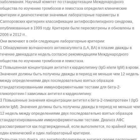
заболевания. Научный комитет по стандартизации Международного
общества по изучению тромбозов и гемостаза определил клинические
критерии и диагностически значимые лабораторные параметры в
Саппоровских критериях классификации антифосфолипидного синдрома,
опубликованные в 1999 году. Критерии были пересмотрены и обновлены в
2006 и 2012 гг..
Они включают в себя следующие лабораторные критерии:
1 Обнаружение волчаночного антикоагулянта (LA, ВА) в плазме дважды в
течение двенадцати недель согласно рекомендациям Международного
общества по изучению тромбозов и гемостаза.
2 Повышенная концентрация антител к кардиолипину (IgG и/или IgM) в крови.
Значения должны быть получены дважды в период не меньше чем 12 недель
между определениями двух последовательно взятых образцов
стандартизированными иммуноферментными тестами для бета-2-
гликопротеин I зависимых антител к кардиолипину.
3 Повышенные значения концентрации антител к бета-2-гликопротеин I (IgG
и/или IgM). Значения должны быть получены дважды в период не меньше чем
12 недель между определениями двух последовательно взятых образцов
стандартизированными иммуноферментными тестами. Диагноз АФС
рассматривается как подтвержденный, если выполняется, по крайней мере,
один клинический и один лабораторный критерии.
Открытие того факта, что антифосфолипидные антител скорее распознают