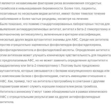
I являются независимыми факторами риска возникновения сосудистых
тромбозов и невынашивания беременности. Более того, пациенты,
позитивные по нескольким видам антител, имеют более тяжелое течение
заболевания и более частые рецидивы, несмотря на лечение.
Было показано, что помимо стандартизированных лабораторных тестов для
выявления антикардиолипиновых антител, антител к бета-2 гликопротеину и
волчаночному антикоагулянту, включенным в критерии классификации,
несколько других видов аутоантител значимы для АФС. Среди них антитела
против отрицательно заряженных фосфолипидов фосфатидилсерина,
фосфатидилинозитола и фосфатидиловой кислоты. Определение антител к
этим антигенам может улучшить клиническую чувствительность для пациента
с предполагаемым АФС, но не может заменить определения аутоантител к
кардиолипину или бета-2-гликопротеину I. Поэтому было предложено
аутоантитела, которые связываются с белками коагуляционного каскада или
с комплексами белков с фосфолипидами, считать имеющими отношение к
АФС. Как, пример, тест на антитела к протромбину в сочетании с другими
параметрами может служить хорошим показателем риска тромбоза.
Антитела к аннексину V могут также обнаруживаться в рамках клинического
АФС с отрицательными результатами на другие антифосфолипидные
антитела.