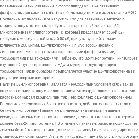
плазменные белки, связанные с фосфолипидами , а не связывают
фосфолипидами сами по себе, было большим успехом в исследовании АФС.
Последние исследования обнаружили, что для связывания антител к
кардиолипину с антигеном требуется сывороточный кофактор - β2-
гликопротеин I (аполипопротеин Н), который представляет собой β2-
глобулин с молекулярной массой 50 кД, присутствующий в плазме в
количестве 200 мкг/мл. β2-гликопротеин I in vivo ассоциирован с
липопротеинами, отрицательно заряженными фосфолипидами,
тромбоцитами и митохондриями. Найдено, что β2-гликопротеин I ингибирует
внутренний путь свертывания и АДФ-индуцированную агрегацию
тромбоцитов. Таким образом, предполагается участие β2-гликопротеина I в
регуляции свертывания крови.
Наличие β2-гликопротеина I является необходимым условием связывания
антител к кардиолипину с кардиолипином. Антикардиолипиновые антитела
распознают как сам кардиолипин, так и его комплекс с β2-гликопротеином I.
Во многих исследованиях было показано, что, действительно, антитела к
бета-2-гликопротеину I являются клинически значимыми. Недавние
исследования свидетельствуют о наличии доминантного эпитопа в первом
домене бета-2-гликопротеина I. В отличие от антител, распознающих другие
домены бета-2-гликопротеина I, антитела к домену I высоко ассоциированы с
клиническими симптомами. Антитела к кардиолипину и бета-2-гликопротеину