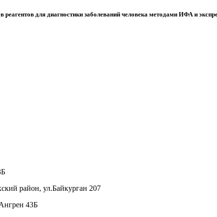
в реагентов для диагностики заболеваний человека методами ИФА и экспре
3Б
кский район, ул.Байкурган 207
 Ангрен 43Б