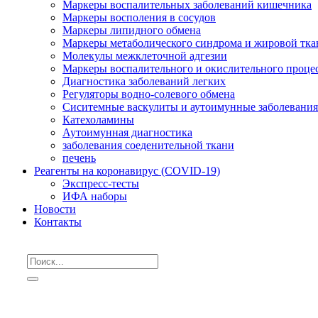
Маркеры воспалительных заболеваний кишечника
Маркеры восполения в сосудов
Маркеры липидного обмена
Маркеры метаболического синдрома и жировой тка
Молекулы межклеточной адгезии
Маркеры воспалительного и окислительного проце
Диагностика заболеваний легких
Регуляторы водно-солевого обмена
Сиситемные васкулиты и аутоимунные заболевани
Катехоламины
Аутоимунная диагностика
заболевания соеденительной ткани
печень
Реагенты на коронавирус (COVID-19)
Экспресс-тесты
ИФА наборы
Новости
Контакты
Тиреоидная панель