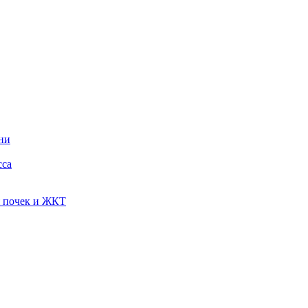
ни
сса
я почек и ЖКТ