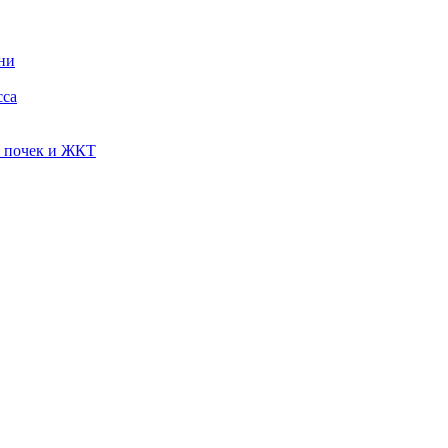
ни
сса
я почек и ЖКТ