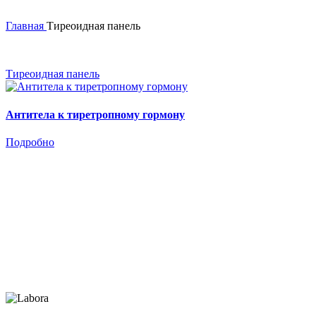
Главная
Тиреоидная панель
Тиреоидная панель
Антитела к тиретропному гормону
Подробно
Reagent.uz - Реагенты местного и импорт
Контакты