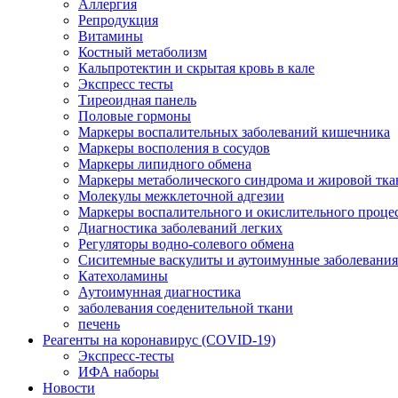
Аллергия
Репродукция
Витамины
Костный метаболизм
Кальпротектин и скрытая кровь в кале
Экспресс тесты
Тиреоидная панель
Половые гормоны
Маркеры воспалительных заболеваний кишечника
Маркеры восполения в сосудов
Маркеры липидного обмена
Маркеры метаболического синдрома и жировой тка
Молекулы межклеточной адгезии
Маркеры воспалительного и окислительного проце
Диагностика заболеваний легких
Регуляторы водно-солевого обмена
Сиситемные васкулиты и аутоимунные заболевани
Катехоламины
Аутоимунная диагностика
заболевания соеденительной ткани
печень
Реагенты на коронавирус (COVID-19)
Экспресс-тесты
ИФА наборы
Новости